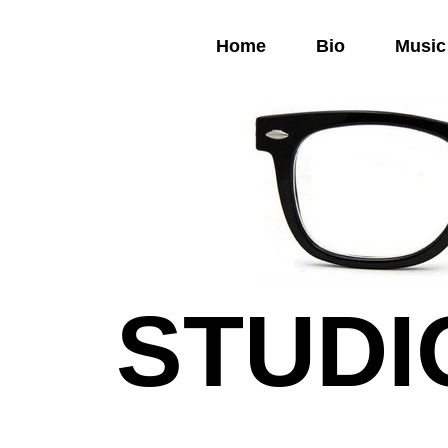
DLD Auteur Compositeur Interprète Singer Songwriter °I° °I° °I° °I° °I° °I° °I° °I° °I° °I° °I° °I° °I° °I° °I
Home
Bio
Music
STUDI